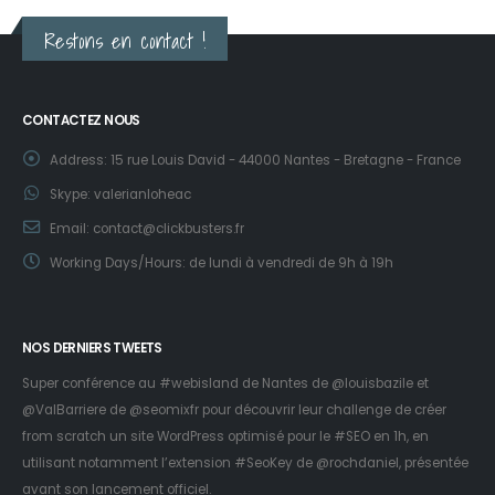
Restons en contact !
CONTACTEZ NOUS
Address:
15 rue Louis David - 44000 Nantes - Bretagne - France
Skype:
valerianloheac
Email:
contact@clickbusters.fr
Working Days/Hours:
de lundi à vendredi de 9h à 19h
NOS DERNIERS TWEETS
Super conférence au #webisland de Nantes de
@louisbazile
et
@ValBarriere
de
@seomixfr
pour découvrir leur challenge de créer
from scratch un site WordPress optimisé pour le #SEO en 1h, en
utilisant notamment l’extension #SeoKey de
@rochdaniel
, présentée
avant son lancement officiel.