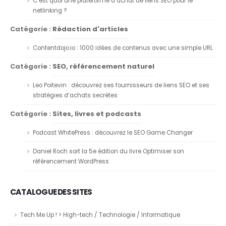
C’est quoi une plateforme d’achat de liens SEO pour le
netlinking ?
Catégorie :
Rédaction d'articles
Contentdojo.io : 1000 idées de contenus avec une simple URL
Catégorie :
SEO, référencement naturel
Leo Poitevin : découvrez ses fournisseurs de liens SEO et ses
stratégies d’achats secrètes
Catégorie :
Sites, livres et podcasts
Podcast WhitePress : découvrez le SEO Game Changer
Daniel Roch sort la 5e édition du livre Optimiser son
référencement WordPress
CATALOGUE DES SITES
Tech Me Up ! > High-tech / Technologie / Informatique