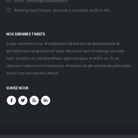
Email:
contact@clickbusters.fr
Working Days/Hours:
de lundi à vendredi de 9h à 19h
NOS DERNIERS TWEETS
Super conférence au #webisland de Nantes de
@louisbazile
et
@ValBarriere
de
@seomixfr
pour découvrir leur challenge de créer
from scratch un site WordPress optimisé pour le #SEO en 1h, en
utilisant notamment l’extension #SeoKey de
@rochdaniel
, présentée
avant son lancement officiel.
SUIVEZ NOUS