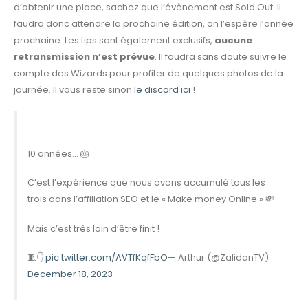
d’obtenir une place, sachez que l’évènement est Sold Out. Il
faudra donc attendre la prochaine édition, on l’espère l’année
prochaine. Les tips sont également exclusifs,
aucune
retransmission n’est prévue
. Il faudra sans doute suivre le
compte des Wizards pour profiter de quelques photos de la
journée. Il vous reste sinon
le discord ici
!
10 années… 🎂
C’est l’expérience que nous avons accumulé tous les
trois dans l’affiliation SEO et le « Make money Online » 💸
Mais c’est très loin d’être finit !
🧵👇
pic.twitter.com/AVTfKqfFbO
— Arthur (@ZalidanTV)
December 18, 2023