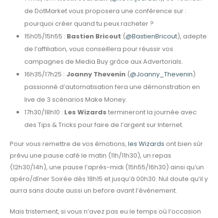
de DotMarket vous proposera une conférence sur :
pourquoi créer quand tu peux racheter ?
15h05/15h55 :
Bastien Bricout
(
@BastienBricout
), adepte
de l’affiliation, vous conseillera pour réussir vos
campagnes de Media Buy grâce aux Advertorials.
16h35/17h25 :
Joanny Thevenin
(
@Joanny_Thevenin
)
passionné d’automatisation fera une démonstration en
live de 3 scénarios Make Money.
17h30/18h10 :
Les Wizards
termineront la journée avec
des Tips & Tricks pour faire de l’argent sur Internet.
Pour vous remettre de vos émotions,
les Wizards
ont bien sûr
prévu une pause café le matin (11h/11h30), un repas
(12h30/14h), une pause l’après-midi (15h55/16h30) ainsi qu’un
apéro/dîner Soirée dès 18h15 et jusqu’à 00h30. Nul doute qu’il y
aurra sans doute aussi un before avant l’événement.
Mais tristement, si vous n’avez pas eu le temps où l’occasion