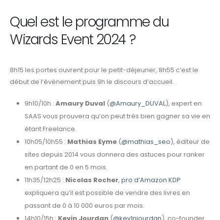
Quel est le programme du
Wizards Event 2024 ?
8h15 les portes ouvrent pour le petit-déjeuner, 8h55 c’est le
début de l’évènement puis 9h le discours d’accueil.
9h10/10h :
Amaury Duval
(
@Amaury_DUVAL
), expert en
SAAS vous prouvera qu’on peut très bien gagner sa vie en
étant Freelance.
10h05/10h55 :
Mathias Eyme
(
@mathias_seo
), éditeur de
sites depuis 2014 vous donnera des astuces pour ranker
en partant de 0 en 5 mois.
11h35/12h25 :
Nicolas Rocher
,
pro d’Amazon KDP
expliquera qu’il est possible de vendre des livres en
passant de 0 à 10 000 euros par mois.
14h10/15h :
Kevin Jourdan
(
@kev1njourdan
), co-founder