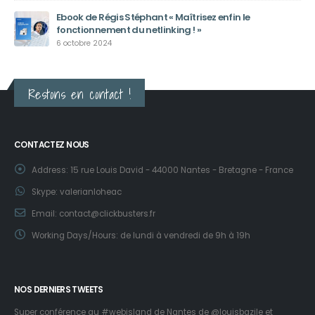
Ebook de Régis Stéphant « Maîtrisez enfin le
fonctionnement du netlinking ! »
6 octobre 2024
Restons en contact !
CONTACTEZ NOUS
Address:
15 rue Louis David - 44000 Nantes - Bretagne - France
Skype:
valerianloheac
Email:
contact@clickbusters.fr
Working Days/Hours:
de lundi à vendredi de 9h à 19h
NOS DERNIERS TWEETS
Super conférence au #webisland de Nantes de
@louisbazile
et