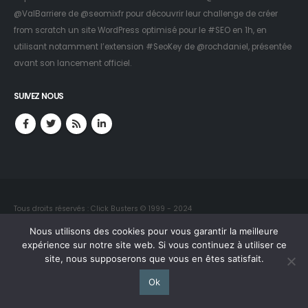
@ValBarriere
de
@seomixfr
pour découvrir leur challenge de créer
from scratch un site WordPress optimisé pour le #SEO en 1h, en
utilisant notamment l’extension #SeoKey de
@rochdaniel
, présentée
avant son lancement officiel.
SUIVEZ NOUS
Tous droits réservés : Click Busters © 1999 - 2024
Reproduction interdite sans autorisation
Nous utilisons des cookies pour vous garantir la meilleure
expérience sur notre site web. Si vous continuez à utiliser ce
site, nous supposerons que vous en êtes satisfait.
Contact
Crédits du site
Emplois et stages
Plan du site
Mentions légales
Politique de confidentialité
Ok