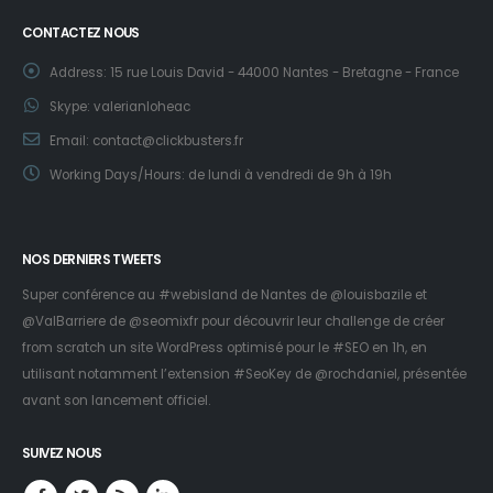
CONTACTEZ NOUS
Address:
15 rue Louis David - 44000 Nantes - Bretagne - France
Skype:
valerianloheac
Email:
contact@clickbusters.fr
Working Days/Hours:
de lundi à vendredi de 9h à 19h
NOS DERNIERS TWEETS
Super conférence au #webisland de Nantes de
@louisbazile
et
@ValBarriere
de
@seomixfr
pour découvrir leur challenge de créer
from scratch un site WordPress optimisé pour le #SEO en 1h, en
utilisant notamment l’extension #SeoKey de
@rochdaniel
, présentée
avant son lancement officiel.
SUIVEZ NOUS