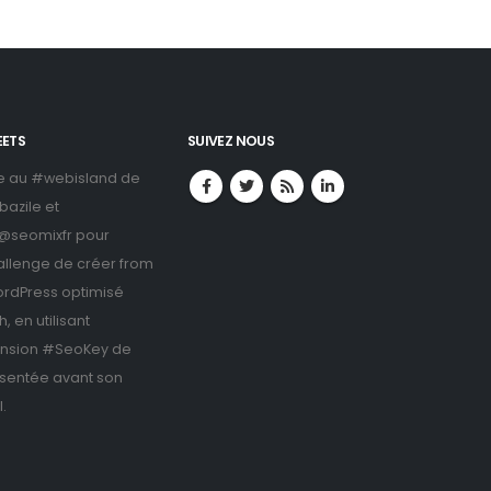
EETS
SUIVEZ NOUS
e au #webisland de
bazile
et
@seomixfr
pour
allenge de créer from
ordPress optimisé
, en utilisant
ension #SeoKey de
ésentée avant son
.