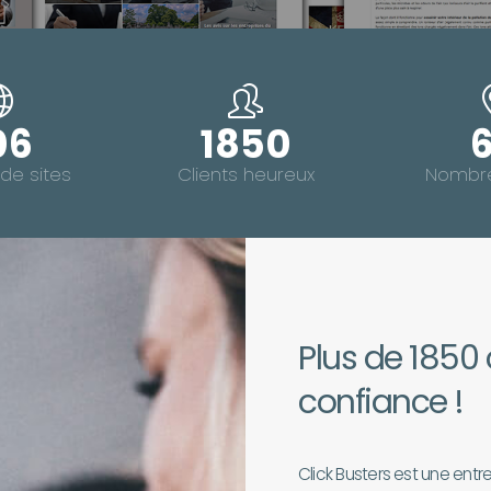
06
1850
de sites
Clients heureux
Nombre
Plus de 1850 
confiance !
Click Busters est une entr