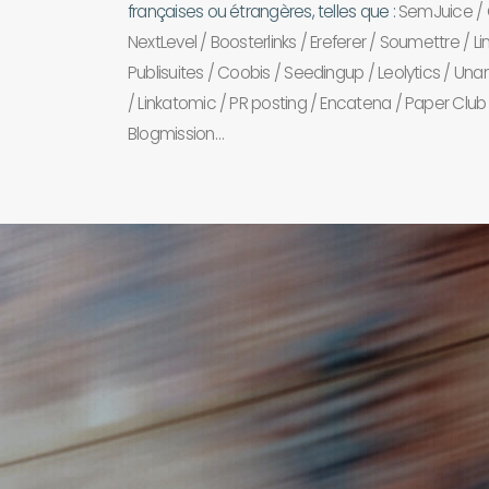
françaises ou étrangères, telles que :
SemJuice / G
NextLevel / Boosterlinks / Ereferer / Soumettre / L
Publisuites / Coobis / Seedingup / Leolytics / Una
/ Linkatomic / PR posting / Encatena / Paper Club
Blogmission…