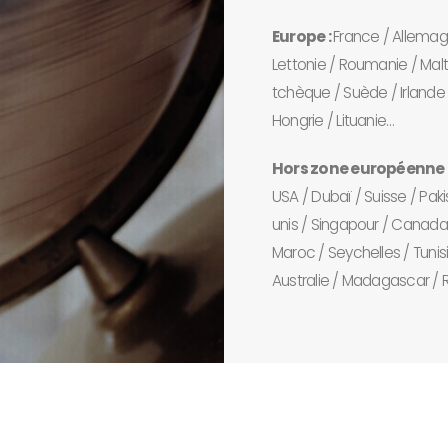
Europe :
France / Allemagn
Lettonie / Roumanie / Malt
tchèque / Suède / Irlande 
Hongrie / Lituanie…
Hors zone européenne 
USA / Dubaï / Suisse / Paki
unis / Singapour / Canada / 
Maroc / Seychelles / Tunisi
Australie / Madagascar / R