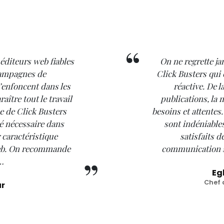
s éditeurs web fiables
On ne regrette ja
campagnes de
Click Busters qui 
’enfoncent dans les
réactive. De 
aître tout le travail
publications, la
pe de Click Busters
besoins et attentes.
té nécessaire dans
sont indéniables
 caractéristique
satisfaits 
web. On recommande
communication su
r…
Eg
Chef 
ur