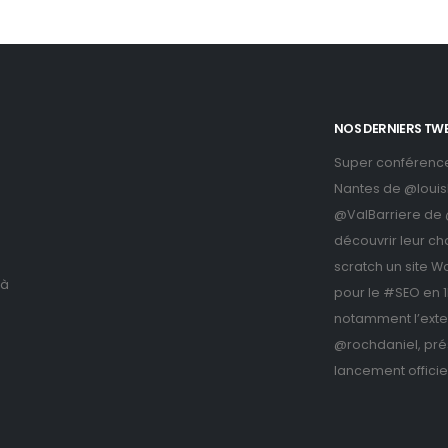
NOS DERNIERS TW
Super conférenc
Nantes de
@louis
@ValBarriere
de
découvrir leur ch
scratch un site W
 à
pour le #SEO en 1h
notamment l’ext
@rochdaniel
, pr
lancement officiel