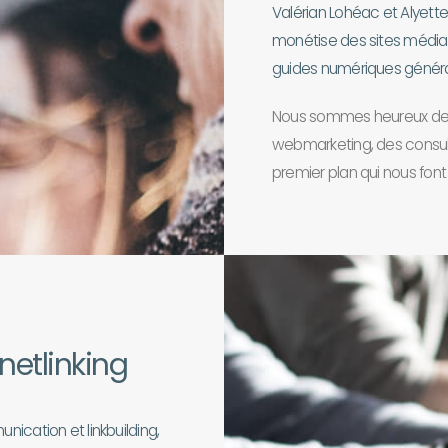
Valérian Lohéac et Alyette
monétise des sites média
guides numériques généra
Nous sommes heureux de 
webmarketing, des consul
premier plan qui nous fon
netlinking
ication et linkbuilding,