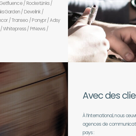
etfluence / RocketLinks /
inksGarden / Develink /
ncor / Transeo / Ponypr / Adsy
 / Whitepress / PrNews /
Avec des clie
À l’international, nous œu
agences de communication
pays :