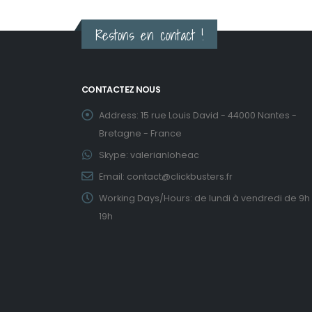
Restons en contact !
CONTACTEZ NOUS
Address:
15 rue Louis David - 44000 Nantes -
Bretagne - France
Skype:
valerianloheac
Email:
contact@clickbusters.fr
Working Days/Hours:
de lundi à vendredi de 9h
19h