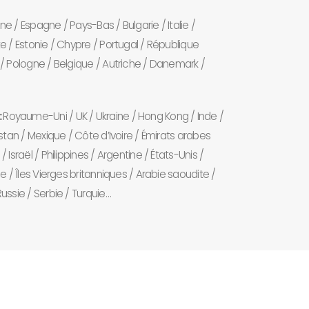
e / Espagne / Pays-Bas / Bulgarie / Italie /
e / Estonie / Chypre / Portugal / République
/ Pologne / Belgique / Autriche / Danemark /
:
Royaume-Uni / UK / Ukraine / Hong Kong / Inde /
stan / Mexique / Côte d’Ivoire / Émirats arabes
Israël / Philippines / Argentine / États-Unis /
e / Îles Vierges britanniques / Arabie saoudite /
ussie / Serbie / Turquie…