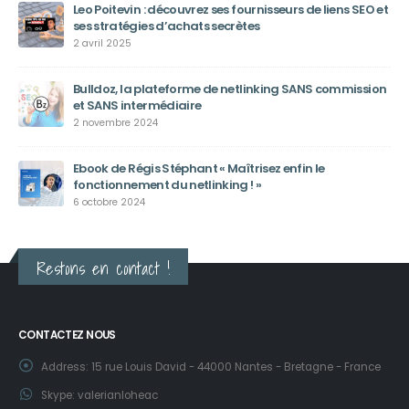
Leo Poitevin : découvrez ses fournisseurs de liens SEO et
ses stratégies d’achats secrètes
2 avril 2025
Bulldoz, la plateforme de netlinking SANS commission
et SANS intermédiaire
2 novembre 2024
Ebook de Régis Stéphant « Maîtrisez enfin le
fonctionnement du netlinking ! »
6 octobre 2024
Restons en contact !
CONTACTEZ NOUS
Address:
15 rue Louis David - 44000 Nantes - Bretagne - France
Skype:
valerianloheac