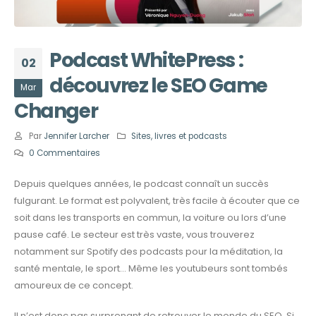
Podcast WhitePress :
02
découvrez le SEO Game
Mar
Changer
Par
Jennifer Larcher
Sites, livres et podcasts
0 Commentaires
Depuis quelques années, le podcast connaît un succès
fulgurant. Le format est polyvalent, très facile à écouter que ce
soit dans les transports en commun, la voiture ou lors d’une
pause café. Le secteur est très vaste, vous trouverez
notamment sur Spotify des podcasts pour la méditation, la
santé mentale, le sport… Même les youtubeurs sont tombés
amoureux de ce concept.
Il n’est donc pas surprenant de retrouver le monde du SEO. Si