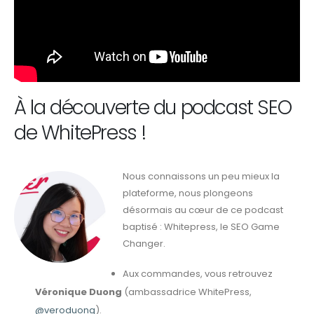
À la découverte du podcast SEO
de WhitePress !
Nous connaissons un peu mieux la
plateforme, nous plongeons
désormais au cœur de ce podcast
baptisé : Whitepress, le SEO Game
Changer.
Aux commandes, vous retrouvez
Véronique Duong
(ambassadrice WhitePress,
@veroduong
).