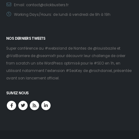
Email:
contact@clickbusters.fr
Working Days/Hours:
de lundi à vendredi de 9h à 19h
NOS DERNIERS TWEETS
Super conférence au #webisland de Nantes de
@louisbazile
et
@ValBarriere
de
@seomixfr
pour découvrir leur challenge de créer
from scratch un site WordPress optimisé pour le #SEO en 1h, en
utilisant notamment l’extension #SeoKey de
@rochdaniel
, présentée
avant son lancement officiel.
SUIVEZ NOUS