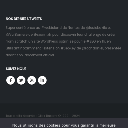
NOS DERNIERS TWEETS
Super conférence au #webisland de Nantes de
@louisbazile
et
@ValBarriere
de
@seomixfr
pour découvrir leur challenge de créer
from scratch un site WordPress optimisé pour le #SEO en 1h, en
utilisant notamment l’extension #SeoKey de
@rochdaniel
, présentée
avant son lancement officiel.
SUIVEZ NOUS
Tous droits réservés : Click Busters © 1999 - 2024
Reproduction interdite sans autorisation
Nous utilisons des cookies pour vous garantir la meilleure