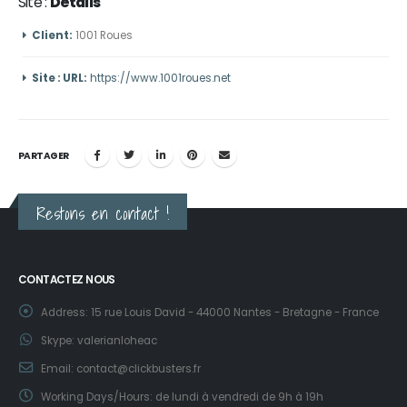
Site :
Details
Client:
1001 Roues
Site : URL:
https://www.1001roues.net
PARTAGER
Restons en contact !
CONTACTEZ NOUS
Address:
15 rue Louis David - 44000 Nantes - Bretagne - France
Skype:
valerianloheac
Email:
contact@clickbusters.fr
Working Days/Hours:
de lundi à vendredi de 9h à 19h