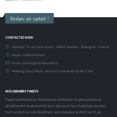
Restons en contact !
CONTACTEZ NOUS
Address:
15 rue Louis David - 44000 Nantes - Bretagne - France
Skype:
valerianloheac
Email:
contact@clickbusters.fr
Working Days/Hours:
de lundi à vendredi de 9h à 19h
NOS DERNIERS TWEETS
Super conférence au #webisland de Nantes de
@louisbazile
et
@ValBarriere
de
@seomixfr
pour découvrir leur challenge de créer
from scratch un site WordPress optimisé pour le #SEO en 1h, en