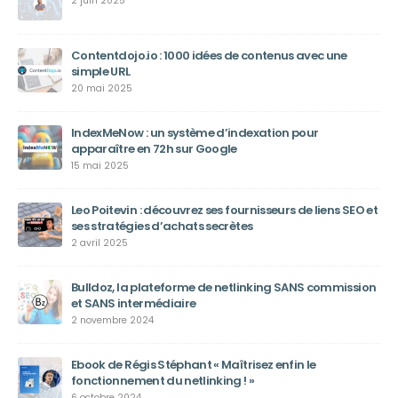
2 juin 2025
Contentdojo.io : 1000 idées de contenus avec une
simple URL
20 mai 2025
IndexMeNow : un système d’indexation pour
apparaître en 72h sur Google
15 mai 2025
Leo Poitevin : découvrez ses fournisseurs de liens SEO et
ses stratégies d’achats secrètes
2 avril 2025
Bulldoz, la plateforme de netlinking SANS commission
et SANS intermédiaire
2 novembre 2024
Ebook de Régis Stéphant « Maîtrisez enfin le
fonctionnement du netlinking ! »
6 octobre 2024