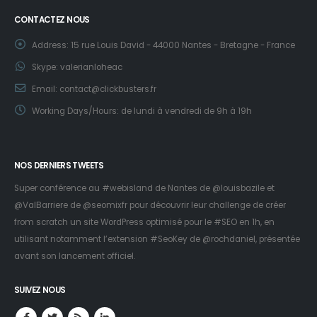
CONTACTEZ NOUS
Address:
15 rue Louis David - 44000 Nantes - Bretagne - France
Skype:
valerianloheac
Email:
contact@clickbusters.fr
Working Days/Hours:
de lundi à vendredi de 9h à 19h
NOS DERNIERS TWEETS
Super conférence au #webisland de Nantes de
@louisbazile
et
@ValBarriere
de
@seomixfr
pour découvrir leur challenge de créer
from scratch un site WordPress optimisé pour le #SEO en 1h, en
utilisant notamment l’extension #SeoKey de
@rochdaniel
, présentée
avant son lancement officiel.
SUIVEZ NOUS