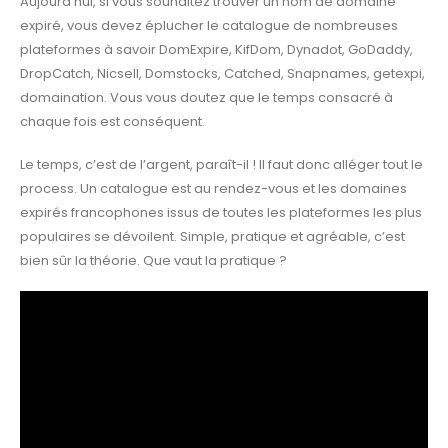
Aujourd’hui, si vous souhaitez trouver un nom de domaine
expiré, vous devez éplucher le catalogue de nombreuses
plateformes à savoir DomExpire, KifDom, Dynadot, GoDaddy,
DropCatch, Nicsell, Domstocks, Catched, Snapnames, getexpi,
domaination. Vous vous doutez que le temps consacré à
chaque fois est conséquent.
Le temps, c’est de l’argent, paraît-il ! Il faut donc alléger tout le
process. Un catalogue est au rendez-vous et les domaines
expirés francophones issus de toutes les plateformes les plus
populaires se dévoilent. Simple, pratique et agréable, c’est
bien sûr la théorie. Que vaut la pratique ?