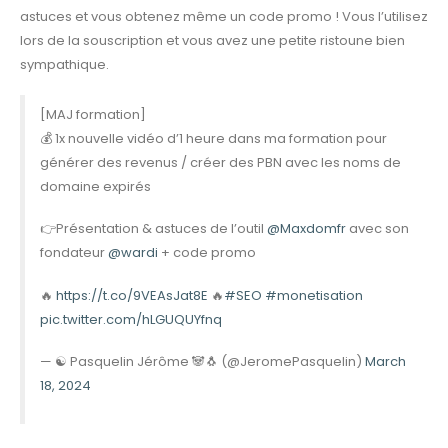
astuces et vous obtenez même un code promo ! Vous l’utilisez
lors de la souscription et vous avez une petite ristoune bien
sympathique.
[MAJ formation]
💰 1x nouvelle vidéo d’1 heure dans ma formation pour
générer des revenus / créer des PBN avec les noms de
domaine expirés
👉Présentation & astuces de l’outil
@Maxdomfr
avec son
fondateur
@wardi
+ code promo
🔥
https://t.co/9VEAsJat8E
🔥
#SEO
#monetisation
pic.twitter.com/hLGUQUYfnq
— ☯ Pasquelin Jérôme 🐼🐧 (@JeromePasquelin)
March
18, 2024