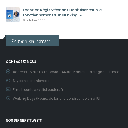
Ebook de Régis Stéphant « Maîtrisez enfin le
fonctionnement du netlinking ! »
6 octobre 2024
Restons en contact !
CONTACTEZ NOUS
Address:
15 rue Louis David - 44000 Nantes - Bretagne - France
Skype:
valerianloheac
Email:
contact@clickbusters.fr
Working Days/Hours:
de lundi à vendredi de 9h à 19h
NOS DERNIERS TWEETS