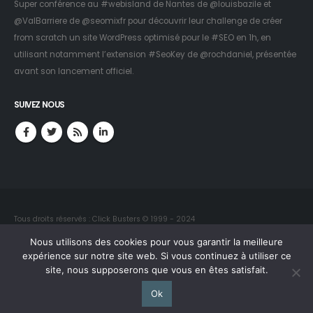
Super conférence au #webisland de Nantes de
@louisbazile
et
@ValBarriere
de
@seomixfr
pour découvrir leur challenge de créer
from scratch un site WordPress optimisé pour le #SEO en 1h, en
utilisant notamment l’extension #SeoKey de
@rochdaniel
, présentée
avant son lancement officiel.
SUIVEZ NOUS
Tous droits réservés : Click Busters © 1999 - 2024
Reproduction interdite sans autorisation
Nous utilisons des cookies pour vous garantir la meilleure
expérience sur notre site web. Si vous continuez à utiliser ce
site, nous supposerons que vous en êtes satisfait.
Contact
Crédits du site
Emplois et stages
Plan du site
Mentions légales
Politique de confidentialité
Ok